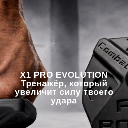
X1 PRO EVOLUTION
Тренажёр, который
увеличит силу твоего
удара